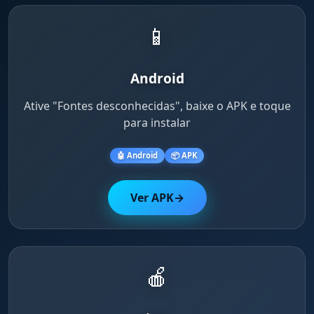
📱
Android
Ative "Fontes desconhecidas", baixe o APK e toque
para instalar
🤖 Android
📦 APK
Ver APK
→
🍎