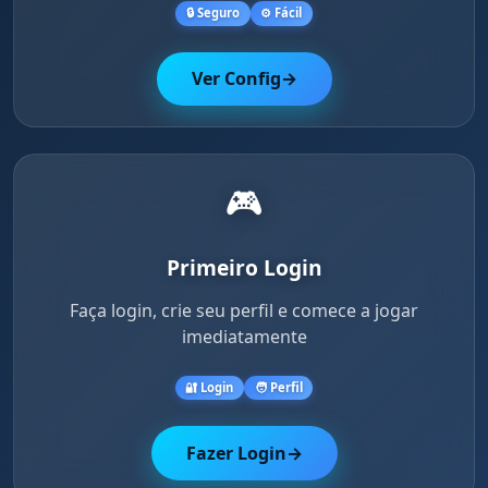
🔒 Seguro
⚙️ Fácil
Ver Config
→
🎮
Primeiro Login
Faça login, crie seu perfil e comece a jogar
imediatamente
🔐 Login
🧑 Perfil
Fazer Login
→