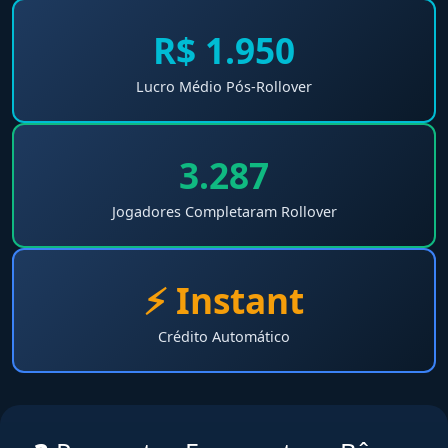
R$ 1.950
Lucro Médio Pós-Rollover
3.287
Jogadores Completaram Rollover
⚡ Instant
Crédito Automático