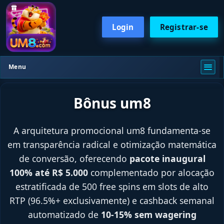
Login
Registrar-se
Menu
Bônus um8
A arquitetura promocional um8 fundamenta-se
em transparência radical e otimização matemática
de conversão, oferecendo
pacote inaugural
100% até R$ 5.000
complementado por alocação
estratificada de 500 free spins em slots de alto
RTP (96.5%+ exclusivamente) e cashback semanal
automatizado de
10-15% sem wagering