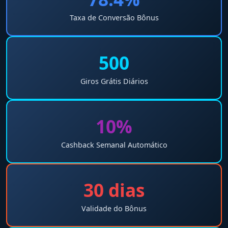
Taxa de Conversão Bônus
500
Giros Grátis Diários
10%
Cashback Semanal Automático
30 dias
Validade do Bônus