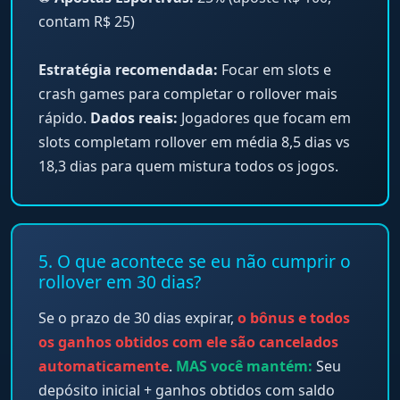
contam R$ 25)
Estratégia recomendada:
Focar em slots e
crash games para completar o rollover mais
rápido.
Dados reais:
Jogadores que focam em
slots completam rollover em média 8,5 dias vs
18,3 dias para quem mistura todos os jogos.
5. O que acontece se eu não cumprir o
rollover em 30 dias?
Se o prazo de 30 dias expirar,
o bônus e todos
os ganhos obtidos com ele são cancelados
automaticamente
.
MAS você mantém:
Seu
depósito inicial + ganhos obtidos com saldo