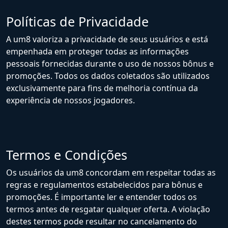
Políticas de Privacidade
A um8 valoriza a privacidade de seus usuários e está
empenhada em proteger todas as informações
pessoais fornecidas durante o uso de nossos bônus e
promoções. Todos os dados coletados são utilizados
exclusivamente para fins de melhoria contínua da
experiência de nossos jogadores.
Termos e Condições
Os usuários da um8 concordam em respeitar todas as
regras e regulamentos estabelecidos para bônus e
promoções. É importante ler e entender todos os
termos antes de resgatar qualquer oferta. A violação
destes termos pode resultar no cancelamento do