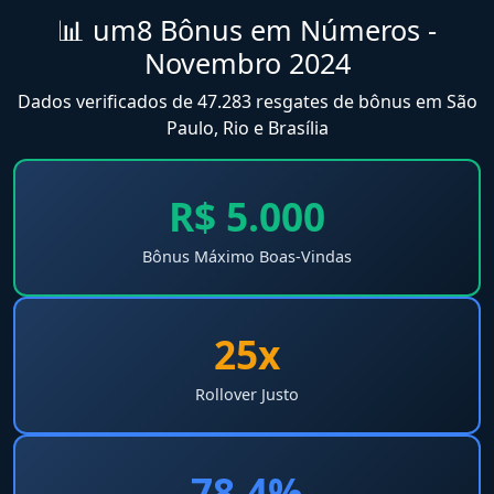
📊 um8 Bônus em Números -
Novembro 2024
Dados verificados de 47.283 resgates de bônus em São
Paulo, Rio e Brasília
R$ 5.000
Bônus Máximo Boas-Vindas
25x
Rollover Justo
78.4%