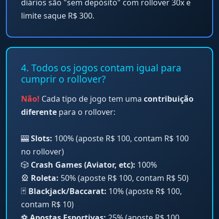
diários são "sem depósito" com rollover 30x e
limite saque R$ 300.
4. Todos os jogos contam igual para
cumprir o rollover?
Não!
Cada tipo de jogo tem uma
contribuição
diferente
para o rollover:
🎰
Slots:
100% (aposte R$ 100, contam R$ 100
no rollover)
🎲
Crash Games (Aviator, etc):
100%
🎡
Roleta:
50% (aposte R$ 100, contam R$ 50)
🃏
Blackjack/Baccarat:
10% (aposte R$ 100,
contam R$ 10)
⚽
Apostas Esportivas:
25% (aposte R$ 100,