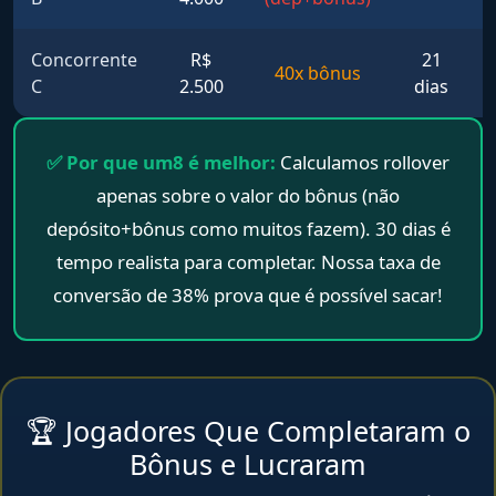
Concorrente
R$
21
40x bônus
C
2.500
dias
✅ Por que um8 é melhor:
Calculamos rollover
apenas sobre o valor do bônus (não
depósito+bônus como muitos fazem). 30 dias é
tempo realista para completar. Nossa taxa de
conversão de 38% prova que é possível sacar!
🏆 Jogadores Que Completaram o
Bônus e Lucraram