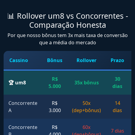
📊 Rollover um8 vs Concorrentes -
Comparação Honesta
Por que nosso bônus tem 3x mais taxa de conversão
que a média do mercado
Cassino
Bônus
Rollover
Prazo
R$
30
🏆 um8
35x bônus
5.000
dias
Concorrente
R$
50x
14
A
3.000
(dep+bônus)
dias
Concorrente
R$
60x
7 dias
B
4.000
(dep+bônus)