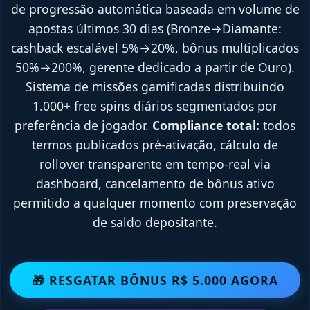
de progressão automática baseada em volume de
apostas últimos 30 dias (Bronze→Diamante:
cashback escalável 5%→20%, bônus multiplicados
50%→200%, gerente dedicado a partir de Ouro).
Sistema de missões gamificadas distribuindo
1.000+ free spins diários segmentados por
preferência de jogador.
Compliance total:
todos
termos publicados pré-ativação, cálculo de
rollover transparente em tempo-real via
dashboard, cancelamento de bônus ativo
permitido a qualquer momento com preservação
de saldo depositante.
🎁 RESGATAR BÔNUS R$ 5.000 AGORA