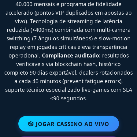
40.000 mensais e programa de fidelidade
accelerado (pontos VIP duplicados em apostas ao
vivo). Tecnologia de streaming de latência
reduzida (<400ms) combinada com multi-camera
switching (7 ângulos simultâneos) e slow-motion
replay em jogadas críticas eleva transparência
operacional.
Compliance auditado:
resultados
verificáveis via blockchain hash, histórico
completo 90 dias exportável, dealers rotacionados
a cada 40 minutos (prevent fatigue errors),
suporte técnico especializado live-games com SLA
<90 segundos.
🎲 JOGAR CASSINO AO VIVO