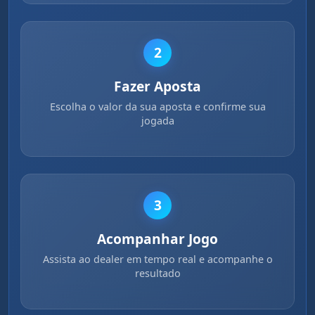
2
Fazer Aposta
Escolha o valor da sua aposta e confirme sua
jogada
3
Acompanhar Jogo
Assista ao dealer em tempo real e acompanhe o
resultado