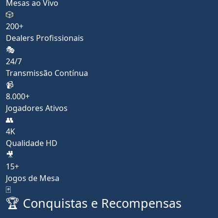
Mesas ao Vivo
🎲
200+
Dealers Profissionais
🎭
24/7
Transmissão Contínua
📹
8.000+
Jogadores Ativos
👥
4K
Qualidade HD
🎥
15+
Jogos de Mesa
🃏
🏆 Conquistas e Recompensas