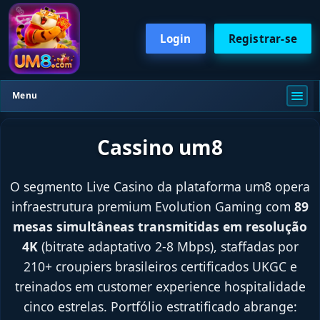
Login
Registrar-se
Menu
Cassino um8
O segmento Live Casino da plataforma um8 opera
infraestrutura premium Evolution Gaming com
89
mesas simultâneas transmitidas em resolução
4K
(bitrate adaptativo 2-8 Mbps), staffadas por
210+ croupiers brasileiros certificados UKGC e
treinados em customer experience hospitalidade
cinco estrelas. Portfólio estratificado abrange: