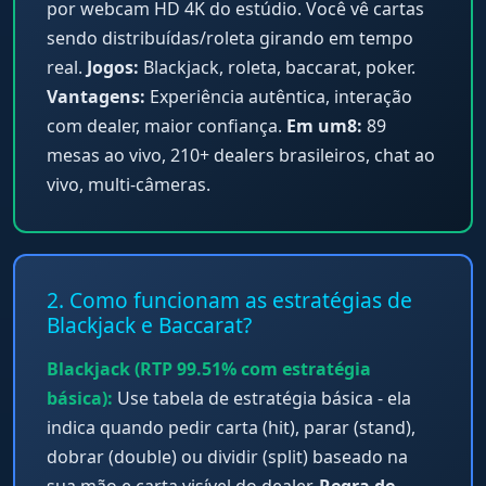
por webcam HD 4K do estúdio. Você vê cartas
sendo distribuídas/roleta girando em tempo
real.
Jogos:
Blackjack, roleta, baccarat, poker.
Vantagens:
Experiência autêntica, interação
com dealer, maior confiança.
Em um8:
89
mesas ao vivo, 210+ dealers brasileiros, chat ao
vivo, multi-câmeras.
2. Como funcionam as estratégias de
Blackjack e Baccarat?
Blackjack (RTP 99.51% com estratégia
básica):
Use tabela de estratégia básica - ela
indica quando pedir carta (hit), parar (stand),
dobrar (double) ou dividir (split) baseado na