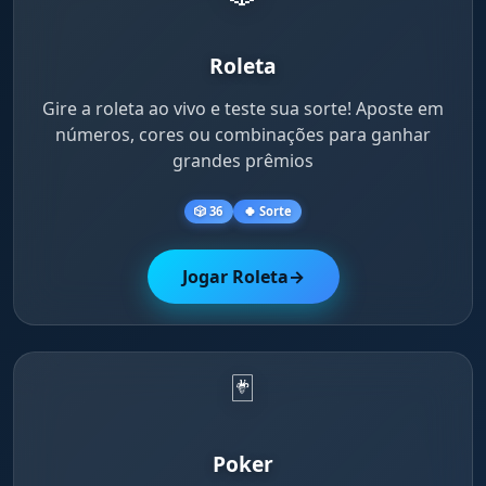
Roleta
Gire a roleta ao vivo e teste sua sorte! Aposte em
números, cores ou combinações para ganhar
grandes prêmios
🎲 36
🍀 Sorte
Jogar Roleta
→
🃏
Poker