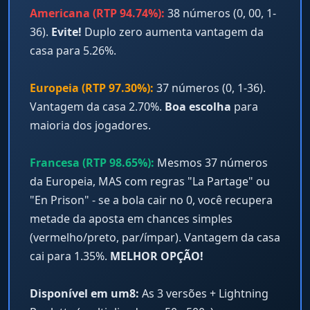
Americana (RTP 94.74%):
38 números (0, 00, 1-
36).
Evite!
Duplo zero aumenta vantagem da
casa para 5.26%.
Europeia (RTP 97.30%):
37 números (0, 1-36).
Vantagem da casa 2.70%.
Boa escolha
para
maioria dos jogadores.
Francesa (RTP 98.65%):
Mesmos 37 números
da Europeia, MAS com regras "La Partage" ou
"En Prison" - se a bola cair no 0, você recupera
metade da aposta em chances simples
(vermelho/preto, par/ímpar). Vantagem da casa
cai para 1.35%.
MELHOR OPÇÃO!
Disponível em um8:
As 3 versões + Lightning