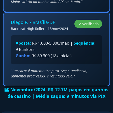
Maior vitória da minha vida. PIX em 8 min."
Diego P. • Brasília-DF
✓ Verificado
Baccarat High Roller - 18/nov/2024
Aposta:
R$ 1.000-5.000/mão |
Sequência:
9 Bankers
Ganho:
R$ 89.300 (18x inicial)
"Baccarat é matemática pura. Segui tendência,
aumentei progressão, e resultado veio."
🎰 Novembro/2024:
R$ 12.7M
pagos em ganhos
de cassino | Média saque:
9 minutos
via PIX