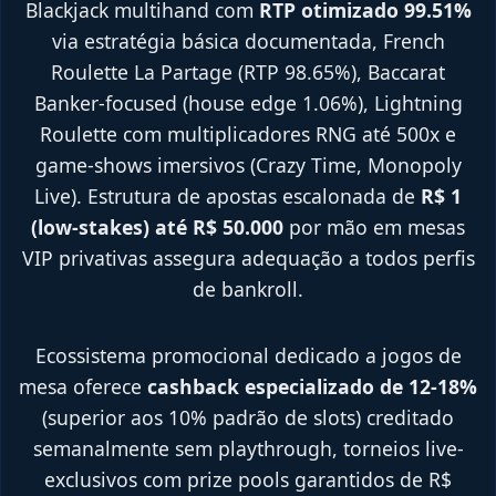
Blackjack multihand com
RTP otimizado 99.51%
via estratégia básica documentada, French
Roulette La Partage (RTP 98.65%), Baccarat
Banker-focused (house edge 1.06%), Lightning
Roulette com multiplicadores RNG até 500x e
game-shows imersivos (Crazy Time, Monopoly
Live). Estrutura de apostas escalonada de
R$ 1
(low-stakes) até R$ 50.000
por mão em mesas
VIP privativas assegura adequação a todos perfis
de bankroll.
Ecossistema promocional dedicado a jogos de
mesa oferece
cashback especializado de 12-18%
(superior aos 10% padrão de slots) creditado
semanalmente sem playthrough, torneios live-
exclusivos com prize pools garantidos de R$