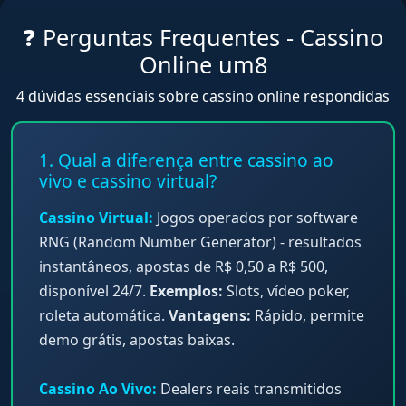
❓ Perguntas Frequentes - Cassino
Online um8
4 dúvidas essenciais sobre cassino online respondidas
1. Qual a diferença entre cassino ao
vivo e cassino virtual?
Cassino Virtual:
Jogos operados por software
RNG (Random Number Generator) - resultados
instantâneos, apostas de R$ 0,50 a R$ 500,
disponível 24/7.
Exemplos:
Slots, vídeo poker,
roleta automática.
Vantagens:
Rápido, permite
demo grátis, apostas baixas.
Cassino Ao Vivo:
Dealers reais transmitidos