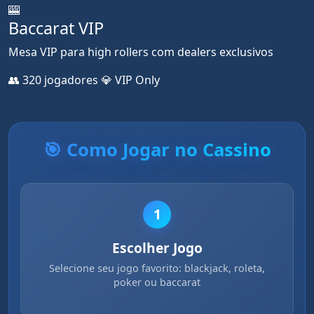
🎰
Baccarat VIP
Mesa VIP para high rollers com dealers exclusivos
👥 320 jogadores
💎 VIP Only
🎯 Como Jogar no Cassino
1
Escolher Jogo
Selecione seu jogo favorito: blackjack, roleta,
poker ou baccarat