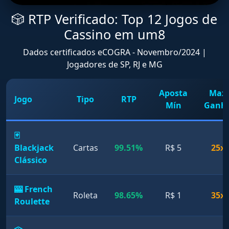
🎲 RTP Verificado: Top 12 Jogos de
Cassino em um8
Dados certificados eCOGRA - Novembro/2024 |
Jogadores de SP, RJ e MG
Aposta
Max
Jogo
Tipo
RTP
Mín
Ganh
🃏
Blackjack
Cartas
99.51%
R$ 5
25x
Clássico
🎰 French
Roleta
98.65%
R$ 1
35x
Roulette